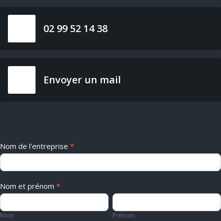
02 99 52 14 38
Envoyer un mail
Nous
Nom de l'entreprise
*
contacter
(formation
intra)
Nom et prénom
*
Nom
Prénom
Nom
Prénom