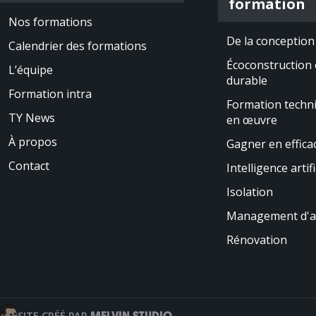
formation
Nos formations
De la conception 
Calendrier des formations
Écoconstruction 
L’équipe
durable
Formation intra
Formation techn
TY News
en œuvre
À propos
Gagner en efficac
Contact
Intelligence artifi
Isolation
Management d'a
Rénovation
MELVIN STUDIO
SITE CRÉÉ PAR